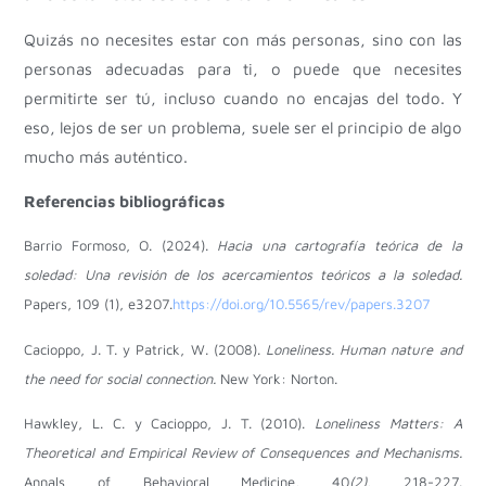
Quizás no necesites estar con más personas, sino con las
personas adecuadas para ti, o puede que necesites
permitirte ser tú, incluso cuando no encajas del todo. Y
eso, lejos de ser un problema, suele ser el principio de algo
mucho más auténtico.
Referencias bibliográficas
Barrio Formoso, O. (2024).
Hacia una cartografía teórica de la
soledad: Una revisión de los acercamientos teóricos a la soledad.
Papers, 109 (1), e3207.
https://doi.org/10.5565/rev/papers.3207
Cacioppo, J. T. y Patrick, W. (2008).
Loneliness. Human nature and
the need for social connection.
New York: Norton.
Hawkley, L. C. y Cacioppo, J. T. (2010).
Loneliness Matters: A
Theoretical and Empirical Review of Consequences and Mechanisms.
Annals of Behavioral Medicine, 40
(2)
, 218-227.