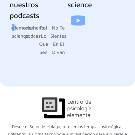
nuestros
science
podcasts
elemental
elemental
Por
No Te
science
podcast
Lo
Sientes
Que
En El
Sea
Diván
Desde el Soho de Málaga, ofrecemos terapias psicológicas
utilizando la última tecnología e investigación para ayudarte a